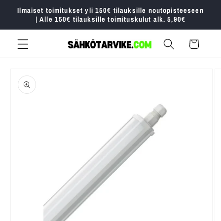
Ohita ja
Ilmaiset toimitukset yli 150€ tilauksille noutopisteeseen
siirry
| Alle 150€ tilauksille toimituskulut alk. 5,90€
sisältöön
Ostoskori
Siirry
tuotetietoihin