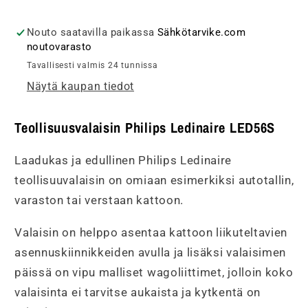
LED56S,
LED56S,
46W,
46W,
Nouto saatavilla paikassa
Sähkötarvike.com
5600lm,
5600lm,
noutovarasto
4000K,
4000K,
Tavallisesti valmis 24 tunnissa
IP66,
IP66,
Näytä kaupan tiedot
1500mm
1500mm
määrää
määrää
Teollisuusvalaisin Philips Ledinaire LED56S
Laadukas ja edullinen Philips Ledinaire
teollisuuvalaisin on omiaan esimerkiksi autotallin,
varaston tai verstaan kattoon.
Valaisin on helppo asentaa kattoon liikuteltavien
asennuskiinnikkeiden avulla ja lisäksi valaisimen
päissä on vipu malliset wagoliittimet, jolloin koko
valaisinta ei tarvitse aukaista ja kytkentä on