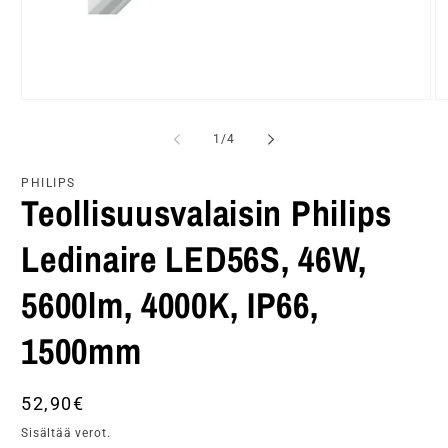
Avaa
A
aineisto
ai
1
2
/
1
/
4
modaalisessa
m
ikkunassa
ik
PHILIPS
Teollisuusvalaisin Philips
Ledinaire LED56S, 46W,
5600lm, 4000K, IP66,
1500mm
Normaalihinta
52,90€
Sisältää verot.