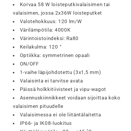
Korvaa 58 W loisteputkivalaisimen tai
valaisimen, jossa 2x36W loisteputket
Valotehokkuus: 120 lm/W
Värilämpötila: 4000K
Värintoistoindeksi: Ra80
Keilakulma: 120 °
Optiikka: symmetrinen opaali
ON/OFF
1-vaihe läpijohdotettu (3x1,5 mm)
Valaisinta ei tarvitse avata
Päissä holkkitiivisteet ja vipu-wagot
Asennuskiinnikkeet voidaan sijoittaa koko
valaisimen pituudelle
Valaisimessa ei ole liitäntälaitetta
IP66- ja IK08-luokitus