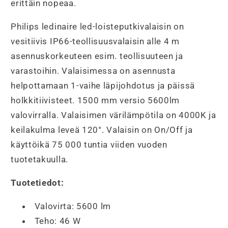
erittäin nopeaa.
Philips ledinaire led-loisteputkivalaisin on
vesitiivis IP66-teollisuusvalaisin alle 4 m
asennuskorkeuteen esim. teollisuuteen ja
varastoihin. Valaisimessa on asennusta
helpottamaan 1-vaihe läpijohdotus ja päissä
holkkitiivisteet. 1500 mm versio 5600lm
valovirralla. Valaisimen värilämpötila on 4000K ja
keilakulma leveä 120°. Valaisin on On/Off ja
käyttöikä 75 000 tuntia viiden vuoden
tuotetakuulla.
Tuotetiedot:
Valovirta: 5600 lm
Teho: 46 W