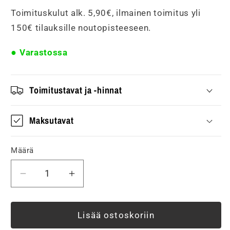
Toimituskulut alk. 5,90€, ilmainen toimitus yli
150€ tilauksille noutopisteeseen.
Varastossa
Toimitustavat ja -hinnat
Maksutavat
Määrä
Vähennä
Lisää
tuotteen
tuotteen
Teollisuusvalaisin
Teollisuusvalaisin
Philips
Philips
Lisää ostoskoriin
Ledinaire
Ledinaire