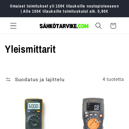
Ohita ja
Ilmaiset toimitukset yli 150€ tilauksille noutopisteeseen
siirry
| Alle 150€ tilauksille toimituskulut alk. 5,90€
sisältöön
Ostoskori
:
Yleismittarit
Suodatus ja lajittelu
4 tuotetta