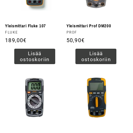
Yleismittari Fluke 107
Yleismittari Prof DM200
Myyjä:
FLUKE
Myyjä:
PROF
Normaalihinta
189,00€
Normaalihinta
50,90€
Lisää
Lisää
ostoskoriin
ostoskoriin