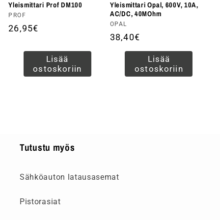
Yleismittari Prof DM100
Yleismittari Opal, 600V, 10A,
AC/DC, 40MOhm
Myyjä:
PROF
Myyjä:
OPAL
Normaalihinta
26,95€
Normaalihinta
38,40€
Lisää
Lisää
ostoskoriin
ostoskoriin
Tutustu myös
Sähköauton latausasemat
Pistorasiat