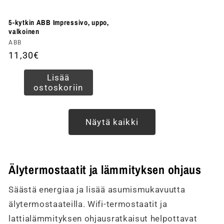
5-kytkin ABB Impressivo, uppo,
valkoinen
Myyjä:
ABB
Normaalihinta
11,30€
Lisää
ostoskoriin
Näytä kaikki
Älytermostaatit ja lämmityksen ohjaus
Säästä energiaa ja lisää asumismukavuutta
älytermostaateilla. Wifi-termostaatit ja
lattialämmityksen ohjausratkaisut helpottavat