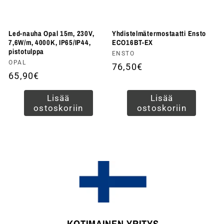
Led-nauha Opal 15m, 230V,
Yhdistelmätermostaatti Ensto
7,6W/m, 4000K, IP65/IP44,
ECO16BT-EX
pistotulppa
Myyjä:
ENSTO
Myyjä:
OPAL
Normaalihinta
76,50€
Normaalihinta
65,90€
Lisää
Lisää
ostoskoriin
ostoskoriin
KOTIMAINEN YRITYS