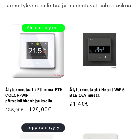
lämmityksen hallintaa ja pienentävät sähkölaskua.
Alennusmyynti
Älytermostaatti Etherma ETH-
Älytermostaatti Heatit WiFi6
COLOR-WIFI
BLE 16A musta
pörssisähköohjauksella
Normaalihinta
91,40€
Normaalihinta
Alennushinta
129,00€
135,00€
Loppuunmyyty