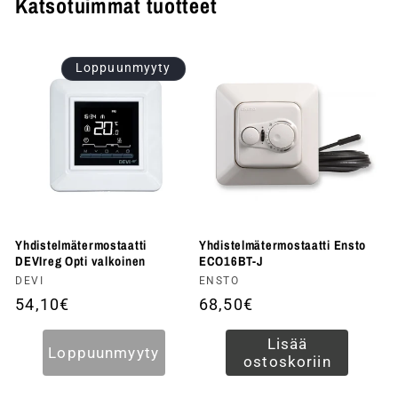
Katsotuimmat tuotteet
Loppuunmyyty
Yhdistelmätermostaatti
Yhdistelmätermostaatti Ensto
DEVIreg Opti valkoinen
ECO16BT-J
Myyjä:
DEVI
Myyjä:
ENSTO
Normaalihinta
54,10€
Normaalihinta
68,50€
Lisää
Loppuunmyyty
ostoskoriin