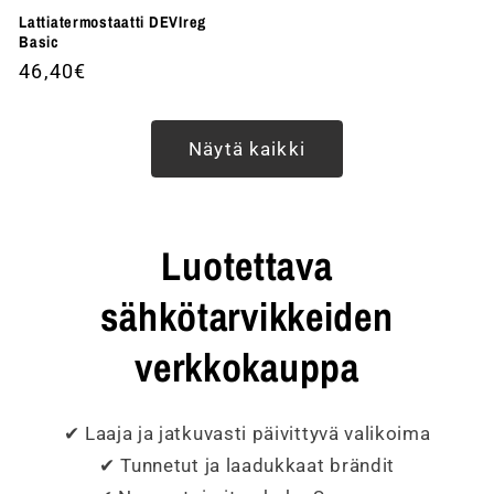
Lattiatermostaatti DEVIreg
Basic
Normaalihinta
46,40€
Näytä kaikki
Luotettava
sähkötarvikkeiden
verkkokauppa
✔ Laaja ja jatkuvasti päivittyvä valikoima
✔ Tunnetut ja laadukkaat brändit