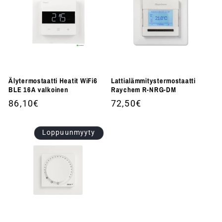
Älytermostaatti Heatit WiFi6
Lattialämmitystermostaatti
BLE 16A valkoinen
Raychem R-NRG-DM
Normaalihinta
86,10€
Normaalihinta
72,50€
Loppuunmyyty