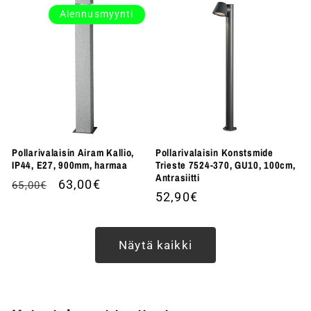
Alennusmyynti
Pollarivalaisin Airam Kallio,
Pollarivalaisin Konstsmide
IP44, E27, 900mm, harmaa
Trieste 7524-370, GU10, 100cm,
Antrasiitti
Normaalihinta
Alennushinta
63,00€
65,00€
Normaalihinta
52,90€
Näytä kaikki