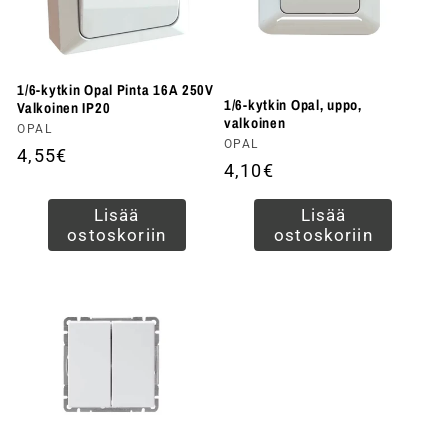
1/6-kytkin Opal Pinta 16A 250V
1/6-kytkin Opal, uppo,
Valkoinen IP20
valkoinen
Myyjä:
OPAL
Myyjä:
OPAL
Normaalihinta
4,55€
Normaalihinta
4,10€
Lisää
Lisää
ostoskoriin
ostoskoriin