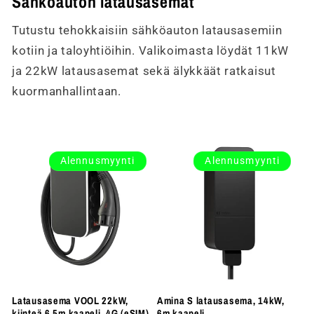
Sähköauton latausasemat
Tutustu tehokkaisiin sähköauton latausasemiin
kotiin ja taloyhtiöihin. Valikoimasta löydät 11kW
ja 22kW latausasemat sekä älykkäät ratkaisut
kuormanhallintaan.
Alennusmyynti
Alennusmyynti
Latausasema VOOL 22kW,
Amina S latausasema, 14kW,
kiinteä 6,5m kaapeli, 4G (eSIM),
6m kaapeli