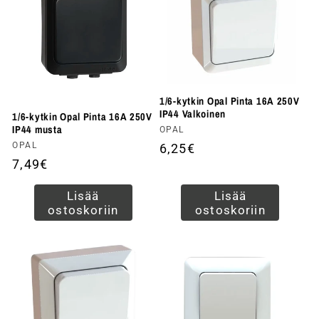
1/6-kytkin Opal Pinta 16A 250V
IP44 Valkoinen
1/6-kytkin Opal Pinta 16A 250V
IP44 musta
Myyjä:
OPAL
Myyjä:
OPAL
Normaalihinta
6,25€
Normaalihinta
7,49€
Lisää
Lisää
ostoskoriin
ostoskoriin