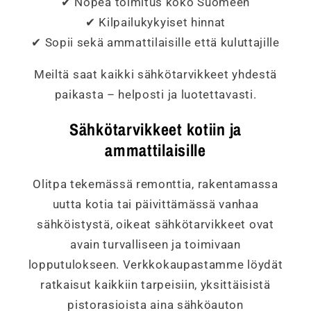
✔ Nopea toimitus koko Suomeen
✔ Kilpailukykyiset hinnat
✔ Sopii sekä ammattilaisille että kuluttajille
Meiltä saat kaikki sähkötarvikkeet yhdestä
paikasta – helposti ja luotettavasti.
Sähkötarvikkeet kotiin ja
ammattilaisille
Olitpa tekemässä remonttia, rakentamassa
uutta kotia tai päivittämässä vanhaa
sähköistystä, oikeat sähkötarvikkeet ovat
avain turvalliseen ja toimivaan
lopputulokseen. Verkkokaupastamme löydät
ratkaisut kaikkiin tarpeisiin, yksittäisistä
pistorasioista aina sähköauton