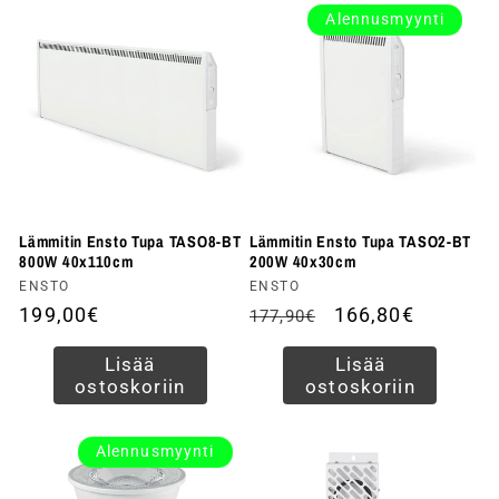
Alennusmyynti
Lämmitin Ensto Tupa TASO8-BT
Lämmitin Ensto Tupa TASO2-BT
800W 40x110cm
200W 40x30cm
Myyjä:
ENSTO
Myyjä:
ENSTO
Normaalihinta
199,00€
Normaalihinta
Alennushinta
166,80€
177,90€
Lisää
Lisää
ostoskoriin
ostoskoriin
Alennusmyynti