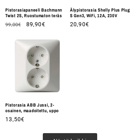
Pistorasiapaneeli Bachmann
Älypistorasia Shelly Plus Plug
Twist 2S, Ruostumaton teräs
S Gen3, WiFi, 12A, 230V
Normaalihinta
Alennushinta
89,90€
Normaalihinta
20,90€
99,00€
Pistorasia ABB Jussi, 2-
osainen, maadoitettu, uppo
Normaalihinta
13,50€