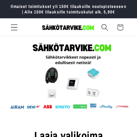
Ohita ja
Ilmaiset toimitukset yli 150€ tilauksille noutopisteeseen
siirry
| Alle 150€ tilauksille toimituskulut alk. 5,90€
sisältöön
Ostoskori
Laaja valikoima