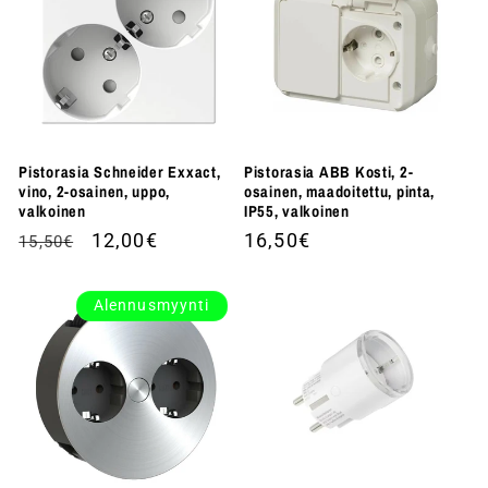
Pistorasia Schneider Exxact,
Pistorasia ABB Kosti, 2-
vino, 2-osainen, uppo,
osainen, maadoitettu, pinta,
valkoinen
IP55, valkoinen
Normaalihinta
Alennushinta
12,00€
Normaalihinta
16,50€
15,50€
Alennusmyynti