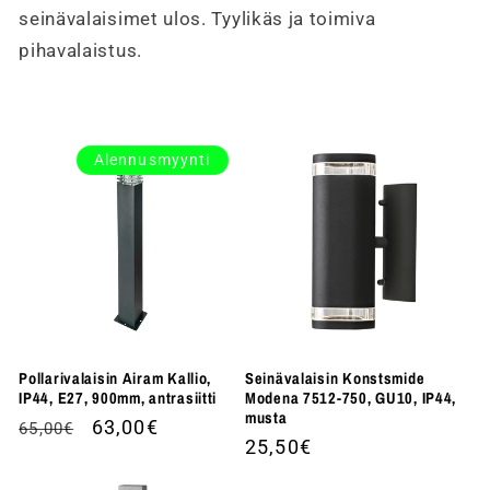
seinävalaisimet ulos. Tyylikäs ja toimiva
pihavalaistus.
Alennusmyynti
Pollarivalaisin Airam Kallio,
Seinävalaisin Konstsmide
IP44, E27, 900mm, antrasiitti
Modena 7512-750, GU10, IP44,
musta
Normaalihinta
Alennushinta
63,00€
65,00€
Normaalihinta
25,50€