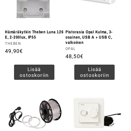
Hämäräkytkin Theben Luna 126
Pistorasia Opal Kulma, 3-
E, 2-200lux, IP55
osainen, USB A + USB C,
valkoinen
Myyjä:
THEBEN
Myyjä:
OPAL
Normaalihinta
49,90€
Normaalihinta
48,50€
Lisää
Lisää
ostoskoriin
ostoskoriin