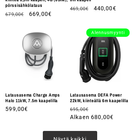
pörssisähkölataus
Normaalihinta
Alennushinta
440,00€
469,00€
Normaalihinta
Alennushinta
669,00€
679,00€
Alennusmyynti
Latausasema Charge Amps
Latausasema DEFA Power
Halo 11kW, 7.5m kaapelilla
22kW, kiinteällä 6m kaapelilla
Normaalihinta
599,00€
Normaalihinta
Alennushinta
695,00€
Alkaen 680,00€
Näytä kaikki