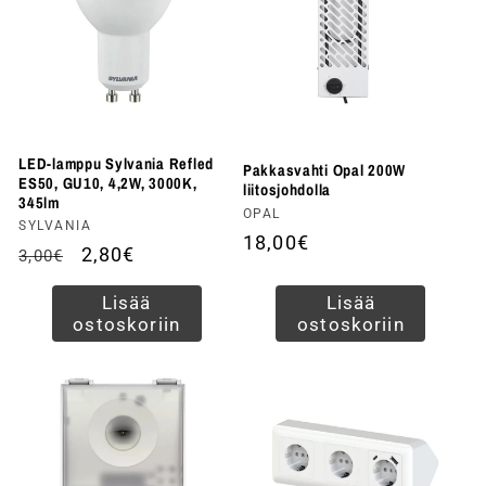
LED-lamppu Sylvania Refled
Pakkasvahti Opal 200W
ES50, GU10, 4,2W, 3000K,
liitosjohdolla
345lm
Myyjä:
OPAL
Myyjä:
SYLVANIA
Normaalihinta
18,00€
Normaalihinta
Alennushinta
2,80€
3,00€
Lisää
Lisää
ostoskoriin
ostoskoriin