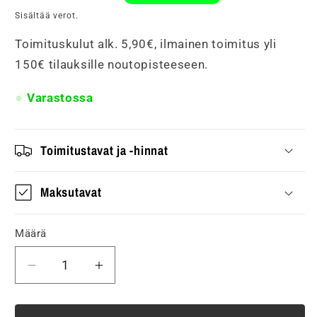
Sisältää verot.
Toimituskulut alk. 5,90€, ilmainen toimitus yli
150€ tilauksille noutopisteeseen.
Varastossa
Toimitustavat ja -hinnat
Maksutavat
Määrä
Vähennä
Lisää
tuotteen
tuotteen
Seinävalaisin
Seinävalaisin