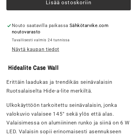
Hidealite
Hidealite
Lisää ostoskoriin
Case
Case
Wall,
Wall,
9W,
9W,
Nouto saatavilla paikassa
Sähkötarvike.com
4000K,
4000K,
noutovarasto
655lm,
655lm,
Tavallisesti valmis 24 tunnissa
IP55,
IP55,
Näytä kaupan tiedot
130x130x80mm
130x130x80mm
määrää
määrää
Hidealite Case Wall
Erittäin laadukas ja trendikäs seinävalaisin
Ruotsalaiselta Hide-a-lite merkiltä.
Ulkokäyttöön tarkoitettu seinävalaisin, jonka
valokuvio valais
ee 145° sekä ylös että alas.
Valaisimessa on alumiininen runko ja siinä on 6 W
LED. Valaisin sopii erinomaisesti asennukseen