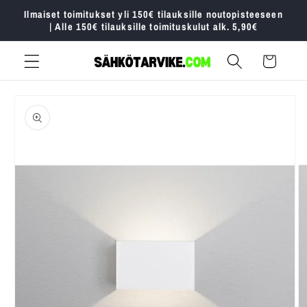
Ohita ja
Ilmaiset toimitukset yli 150€ tilauksille noutopisteeseen
siirry
| Alle 150€ tilauksille toimituskulut alk. 5,90€
sisältöön
Ostoskori
Siirry
tuotetietoihin