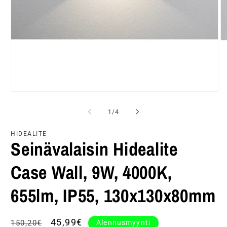
A
ai
2
m
ik
Avaa
aineisto
1
/
1
/
4
modaalisessa
ikkunassa
HIDEALITE
Seinävalaisin Hidealite
Case Wall, 9W, 4000K,
655lm, IP55, 130x130x80mm
Normaalihinta
Alennushinta
45,99€
Alennusmyynti
150,20€