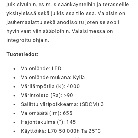
julkisivuihin, esim. sisäänkäynteihin ja terasseille
yksityisissä sekä julkisissa tiloissa. Valaisin on
jauhemaalattu sekä anodisoitu joten se sopii
hyvin vaativiin sääoloihin. Valaisimessa on
integroitu ohjain.
Tuotetiedot:
Valonlähde:
LED
Valonlähde mukana:
Kyllä
Värilämpötila (K):
4
000
Värintoisto (Ra):
>90
Sallittu väripoikkeama: (SDCM)
3
Valomäärä (lm):
655
Hajontakulma (°):
145
Käyttöikä:
L70 50 000h Ta 25°C