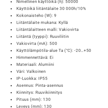
Nimellinen käyttöikä (h):
5
0000
Käyttöikä liitäntälaite 3
0 000h/10%
Kokonaisteho (W):
9
Liitäntälaite mukana:
Kyllä
Liitäntälaitteen malli: Vakiovirta
Liitäntä (tyyppi): Ruuviliitin
Vakiovirta (mA): 500
Käyttölämpötila-alue Ta (°C):
-20…+50
Himmennettävä:
Ei
Materiaali:
Alumiini
Väri: Valkoinen
IP-Luokka: IP55
Asennus: Pinta-asennus
Kiinnitys: Ruuvikiinnitys
Pituus (mm): 130
Leveys (mm): 130