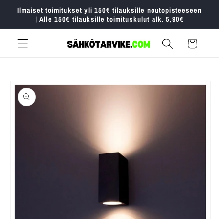
Ohita ja
Ilmaiset toimitukset yli 150€ tilauksille noutopisteeseen
siirry
| Alle 150€ tilauksille toimituskulut alk. 5,90€
sisältöön
Ostoskori
Siirry
tuotetietoihin