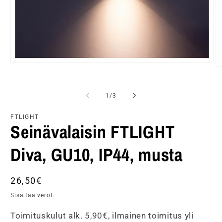
Avaa
A
aineisto
ai
1
2
modaalisessa
m
/
ikkunassa
1
/
3
ik
FTLIGHT
Seinävalaisin FTLIGHT
Diva, GU10, IP44, musta
Normaalihinta
26,50€
Sisältää verot.
Toimituskulut alk. 5,90€, ilmainen toimitus yli