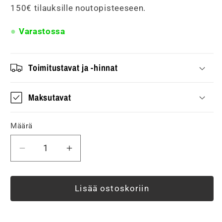
150€ tilauksille noutopisteeseen.
Varastossa
Toimitustavat ja -hinnat
Maksutavat
Määrä
Vähennä
Lisää
tuotteen
tuotteen
Seinävalaisin
Seinävalaisin
FTLIGHT
FTLIGHT
Lisää ostoskoriin
Diva,
Diva,
GU10,
GU10,