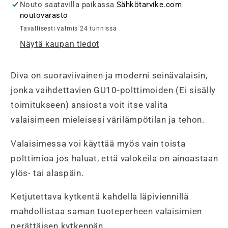
IP44,
IP44,
Nouto saatavilla paikassa
Sähkötarvike.com
musta
musta
noutovarasto
määrää
määrää
Tavallisesti valmis 24 tunnissa
Näytä kaupan tiedot
Diva on suoraviivainen ja moderni seinävalaisin,
jonka vaihdettavien GU10-polttimoiden (Ei sisälly
toimitukseen) ansiosta voit itse valita
valaisimeen mieleisesi värilämpötilan ja tehon.
Valaisimessa voi käyttää myös vain toista
polttimioa jos haluat, että valokeila on ainoastaan
ylös- tai alaspäin.
Ketjutettava kytkentä kahdella läpiviennillä
mahdollistaa saman tuoteperheen valaisimien
perättäisen kytkennän.