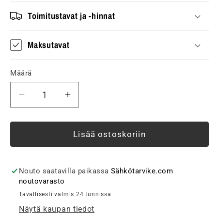
Toimitustavat ja -hinnat
Maksutavat
Määrä
Vähennä
Lisää
tuotteen
tuotteen
Pistorasia
Pistorasia
Opal
Opal
Lisää ostoskoriin
Uppo
Uppo
2-
2-
osainen
osainen
Nouto saatavilla paikassa
Sähkötarvike.com
16A
16A
noutovarasto
250V
250V
Tavallisesti valmis 24 tunnissa
IP44
IP44
Näytä kaupan tiedot
Valkoinen
Valkoinen