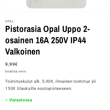
Avaa
aineisto
1
OPAL
modaalisessa
Pistorasia Opal Uppo 2-
ikkunassa
osainen 16A 250V IP44
Valkoinen
Normaalihinta
9,99€
Sisältää verot.
Toimituskulut alk. 5,90€, ilmainen toimitus yli
150€ tilauksille noutopisteeseen.
Varastossa