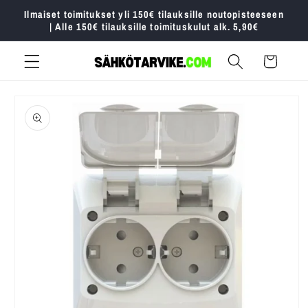
Ohita ja
Ilmaiset toimitukset yli 150€ tilauksille noutopisteeseen
siirry
| Alle 150€ tilauksille toimituskulut alk. 5,90€
sisältöön
Ostoskori
Siirry
tuotetietoihin