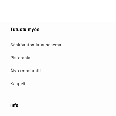
määrää
määrää
Tutustu myös
Sähköauton latausasemat
Pistorasiat
Älytermostaatit
Kaapelit
Info