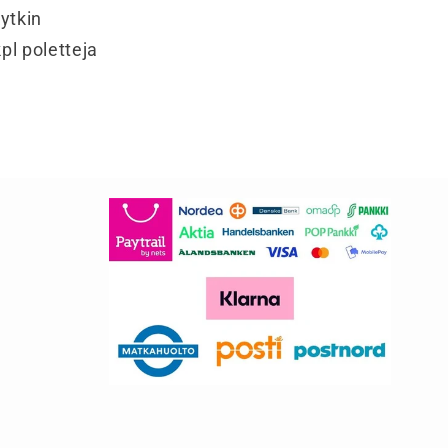
kytkin
kpl poletteja