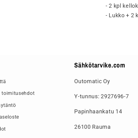
- 2 kpl kello
- Lukko + 2 
Sähkötarvike.com
Outomatic Oy
ttä
 toimitusehdot
Y-tunnus: 2927696-7
äytäntö
Papinhaankatu 14
aseloste
26100 Rauma
dot