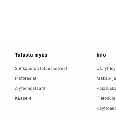
Tutustu myös
Info
Sähköauton latausasemat
Ota yhtey
Pistorasiat
Maksu- ja
Älytermostaatit
Palatusk
Kaapelit
Tietosuoj
Käyttöeh