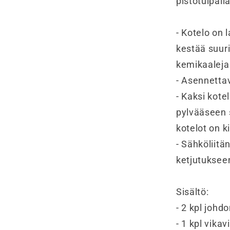
pistotulpall
- Kotelo on 
kestää suuri
kemikaaleja
- Asennetta
- Kaksi kote
pylvääseen 
kotelot on ki
- Sähköliit
ketjutuksee
Sisältö:
- 2 kpl johd
- 1 kpl vika