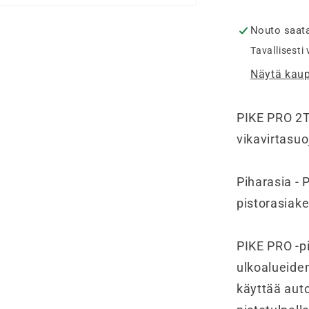
2T
2AV,
Nouto saata
2xPR,
Tavallisesti
1xVVS
Näytä kaup
määrää
PIKE PRO 2T
vikavirtasu
Piharasia -
pistorasiake
PIKE PRO -pi
ulkoalueide
käyttää auto