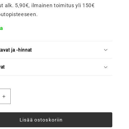
t alk. 5,90€, ilmainen toimitus yli 150€
noutopisteeseen.
sa
avat ja -hinnat
at
ä
Lisää
tuotteen
a
Piharasia
PIKE
Lisää ostoskoriin
PRO