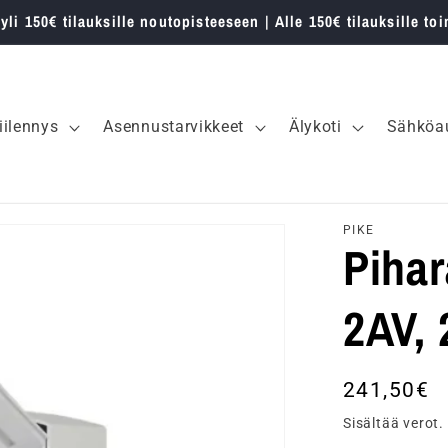
 yli 150€ tilauksille noutopisteeseen | Alle 150€ tilauksille toi
iilennys
Asennustarvikkeet
Älykoti
Sähköau
PIKE
Piha
2AV,
Normaalih
241,50€
Sisältää verot.