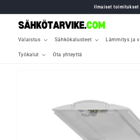
Ohita ja
Ilmaiset toimitukset
siirry
sisältöön
Valaistus
Sähkökalusteet
Lämmitys ja v
Työkalut
Ota yhteyttä
Siirry
tuotetietoihin