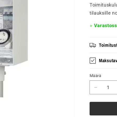
Toimituskulu
tilauksille 
Varastos
Toimitust
Maksutav
Määrä
Vähenn
tuotteen
Piharasi
PIKE
PRO