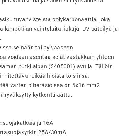
a pihavalaisimia ja sähköisiä työvälineitä.
lasikuituvahvisteista polykarbonaattia, joka
a lämpötilan vaihteluita, iskuja, UV-säteilyä ja
.
vissa seinään tai pylvääseen.
loa voidaan asentaa selät vastakkain yhteen
saman putkilaipan (3405001) avulla. Tällöin
innitettävä reikäaihioista toisiinsa.
äntää varten piharasioissa on 5x16 mm2
n hyväksytty kytkentälaatta.
onsuojakatkaisija 16A
virtasuojakytkin 25A/30mA