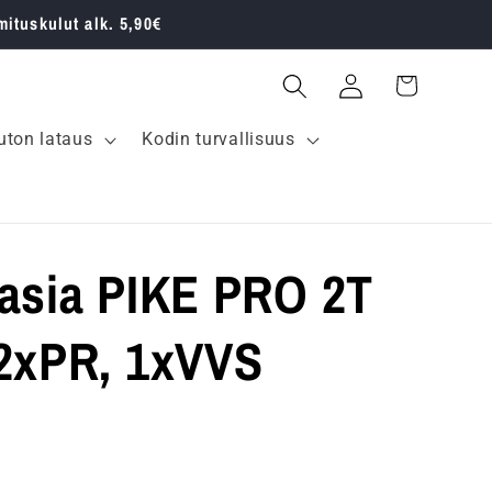
mituskulut alk. 5,90€
Kirjaudu
Ostoskori
sisään
ton lataus
Kodin turvallisuus
rasia PIKE PRO 2T
 2xPR, 1xVVS
inta