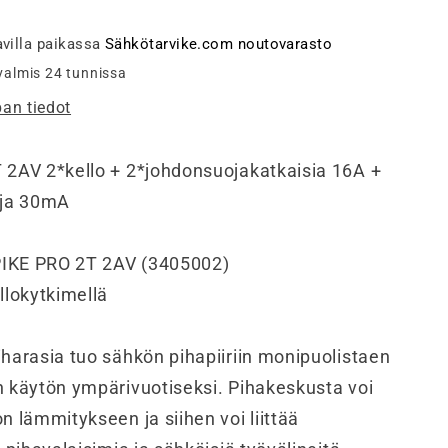
2T
2AV,
villa paikassa
Sähkötarvike.com noutovarasto
2xPR,
 valmis 24 tunnissa
1xVVS
an tiedot
määrää
 2AV 2*kello + 2*johdonsuojakatkaisia 16A +
oja 30mA
 PIKE PRO 2T 2AV (3405002)
llokytkimellä
harasia tuo sähkön pihapiiriin monipuolistaen
n käytön ympärivuotiseksi. Pihakeskusta voi
n lämmitykseen ja siihen voi liittää