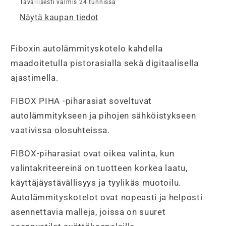
1xVVS
1xVVS
Tavallisesti valmis 24 tunnissa
määrää
määrää
Näytä kaupan tiedot
Fiboxin autolämmityskotelo kahdella
maadoitetulla pistorasialla sekä digitaalisella
ajastimella.
FIBOX PIHA -piharasiat soveltuvat
autolämmitykseen ja pihojen sähköistykseen
vaativissa olosuhteissa.
FIBOX-piharasiat ovat oikea valinta, kun
valintakriteereinä on tuotteen korkea laatu,
käyttäjäystävällisyys ja tyylikäs muotoilu.
Autolämmityskotelot ovat nopeasti ja helposti
asennettavia malleja, joissa on suuret