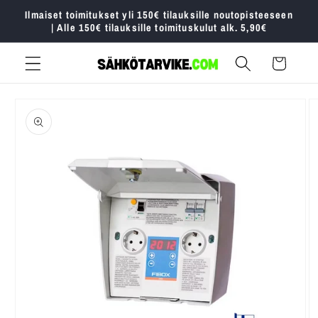
Ohita ja
Ilmaiset toimitukset yli 150€ tilauksille noutopisteeseen
siirry
| Alle 150€ tilauksille toimituskulut alk. 5,90€
sisältöön
Ostoskori
Siirry
tuotetietoihin