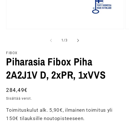
Avaa
A
aineisto
ai
1
2
/
1
/
3
modaalisessa
m
ikkunassa
ik
FIBOX
Piharasia Fibox Piha
2A2J1V D, 2xPR, 1xVVS
Normaalihinta
284,49€
Sisältää verot.
Toimituskulut alk. 5,90€, ilmainen toimitus yli
150€ tilauksille noutopisteeseen.