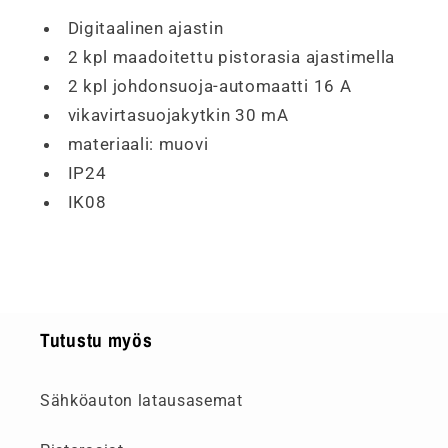
Digitaalinen ajastin
2 kpl maadoitettu pistorasia ajastimella
2 kpl johdonsuoja-automaatti 16 A
vikavirtasuojakytkin 30 mA
materiaali: muovi
IP24
IK08
Tutustu myös
Sähköauton latausasemat