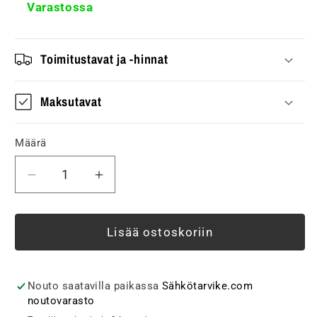
Varastossa
Toimitustavat ja -hinnat
Maksutavat
Määrä
Vähennä
Lisää
tuotteen
tuotteen
Piharasia
Piharasia
Fibox
Fibox
Lisää ostoskoriin
Piha
Piha
2A2J1V
2A2J1V
D,
D,
Nouto saatavilla paikassa
Sähkötarvike.com
2xPR,
2xPR,
noutovarasto