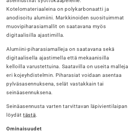
asennustilat syöttökaapeleille.
Kotelomateriaaleina on polykarbonaatti ja
anodisoitu alumiini. Markkinoiden suosituimmat
muovipiharasiamallit on saatavana myös
digitaalisilla ajastimilla.
Alumiini-piharasiamalleja on saatavana sekä
digitaalisella ajastimella että mekaanisilla
kelloilla varustettuina. Saatavilla on useita malleja
eri kojeyhdistelmin. Piharasiat voidaan asentaa
pylväsasennuksena, selät vastakkain tai
seinäasennuksena.
Seinäasennusta varten tarvittavan läpivientilaipan
löydät
tästä
.
Ominaisuudet