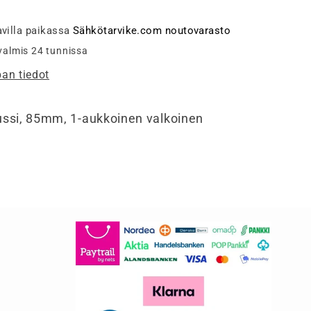
1-
osainen,
villa paikassa
Sähkötarvike.com noutovarasto
n
valkoinen
 valmis 24 tunnissa
määrää
an tiedot
Jussi, 85mm, 1-aukkoinen valkoinen