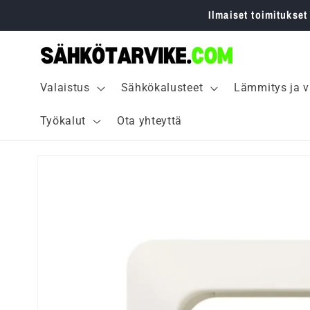
Ohita ja
Ilmaiset toimitukset
siirry
sisältöön
Valaistus
Sähkökalusteet
Lämmitys ja v
Työkalut
Ota yhteyttä
Siirry
tuotetietoihin