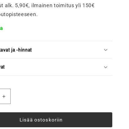
t alk. 5,90€, ilmainen toimitus yli 150€
noutopisteeseen.
sa
avat ja -hinnat
at
ä
Lisää
tuotteen
y
Peitelevy
ABB
Lisää ostoskoriin
Jussi,