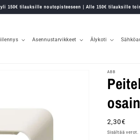
 yli 150€ tilauksille noutopisteeseen | Alle 150€ tilauksille toi
iilennys
Asennustarvikkeet
Älykoti
Sähköau
ABB
Peite
osain
Normaalih
2,30€
Sisältää verot.