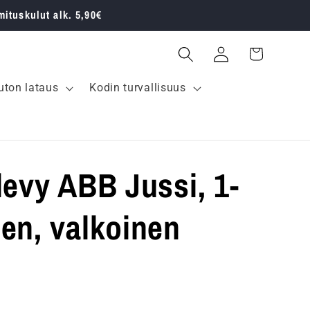
mituskulut alk. 5,90€
Kirjaudu
Ostoskori
sisään
ton lataus
Kodin turvallisuus
levy ABB Jussi, 1-
en, valkoinen
inta