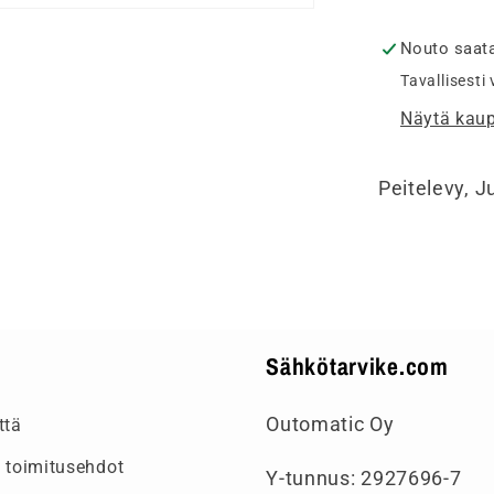
1-
osainen,
Nouto saata
valkoine
Tavallisesti
määrää
Näytä kaup
Peitelevy, 
Sähkötarvike.com
Outomatic Oy
ttä
 toimitusehdot
Y-tunnus: 2927696-7