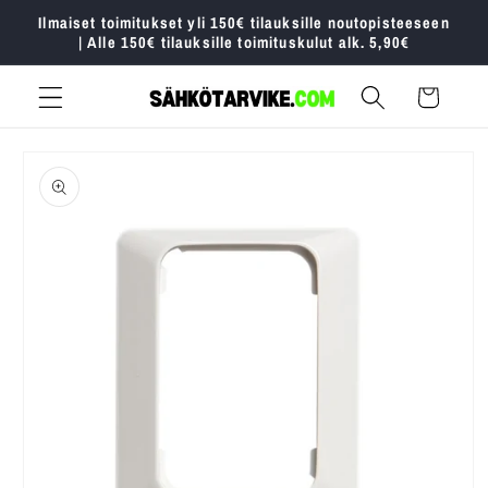
Ohita ja
Ilmaiset toimitukset yli 150€ tilauksille noutopisteeseen
siirry
| Alle 150€ tilauksille toimituskulut alk. 5,90€
sisältöön
Ostoskori
Siirry
tuotetietoihin