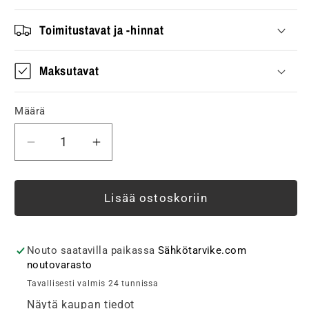
Toimitustavat ja -hinnat
Maksutavat
Määrä
Vähennä
Lisää
tuotteen
tuotteen
Peitelevy
Peitelevy
ABB
ABB
Lisää ostoskoriin
Jussi,
Jussi,
1-
1-
osainen,
osainen,
Nouto saatavilla paikassa
Sähkötarvike.com
100mm,
100mm,
noutovarasto
valkoinen
valkoinen
Tavallisesti valmis 24 tunnissa
määrää
määrää
Näytä kaupan tiedot