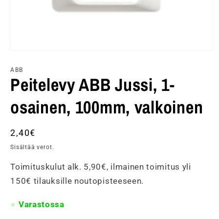
Avaa
aineisto
1
ABB
modaalisessa
Peitelevy ABB Jussi, 1-
ikkunassa
osainen, 100mm, valkoinen
Normaalihinta
2,40€
Sisältää verot.
Toimituskulut alk. 5,90€, ilmainen toimitus yli
150€ tilauksille noutopisteeseen.
Varastossa