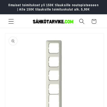
Ohita ja
Ilmaiset toimitukset yli 150€ tilauksille noutopisteeseen
siirry
| Alle 150€ tilauksille toimituskulut alk. 5,90€
sisältöön
Ostoskori
Siirry
tuotetietoihin