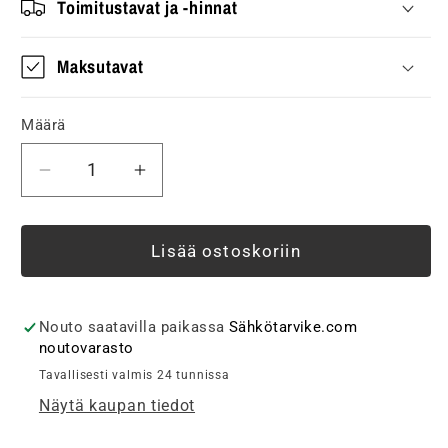
Toimitustavat ja -hinnat
Maksutavat
Määrä
Vähennä
Lisää
tuotteen
tuotteen
Naulakiinnike
Naulakiinnike
Onnline
Onnline
Lisää ostoskoriin
OC
OC
5-
5-
7mm
7mm
Nouto saatavilla paikassa
Sähkötarvike.com
Valkoinen
Valkoinen
noutovarasto
100kpl
100kpl
Tavallisesti valmis 24 tunnissa
määrää
määrää
Näytä kaupan tiedot