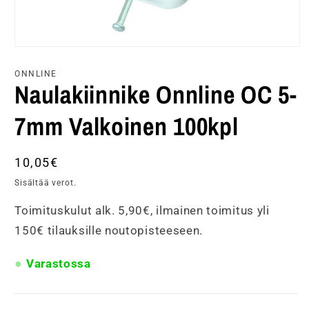
Avaa
aineisto
1
ONNLINE
modaalisessa
Naulakiinnike Onnline OC 5-
ikkunassa
7mm Valkoinen 100kpl
Normaalihinta
10,05€
Sisältää verot.
Toimituskulut alk. 5,90€, ilmainen toimitus yli
150€ tilauksille noutopisteeseen.
Varastossa