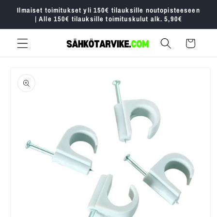
Ohita ja
Ilmaiset toimitukset yli 150€ tilauksille noutopisteeseen
siirry
| Alle 150€ tilauksille toimituskulut alk. 5,90€
sisältöön
Ostoskori
Siirry
tuotetietoihin