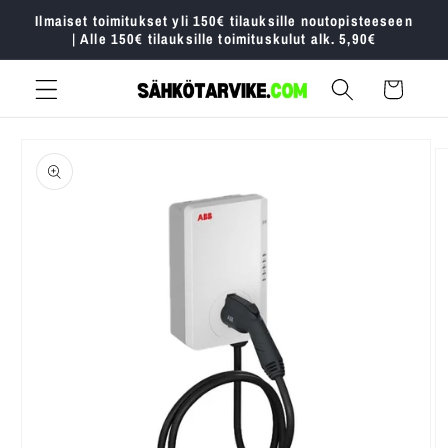
Ohita ja
Ilmaiset toimitukset yli 150€ tilauksille noutopisteeseen
siirry
| Alle 150€ tilauksille toimituskulut alk. 5,90€
sisältöön
Ostoskori
Siirry
tuotetietoihin