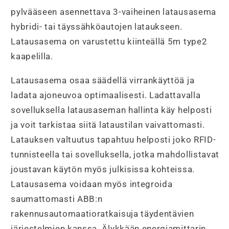
G5-
G5-
pylvääseen asennettava 3-vaiheinen latausasema
R-
R-
hybridi- tai täyssähköautojen lataukseen.
0,
0,
Latausasema on varustettu kiinteällä 5m type2
kiinteällä
kiinteällä
kaapelilla.
5m
5m
latauskaapelilla
latauskaapelilla
Latausasema osaa säädellä virrankäyttöä ja
määrää
määrää
ladata ajoneuvoa optimaalisesti. Ladattavalla
sovelluksella latausaseman hallinta käy helposti
ja voit tarkistaa siitä lataustilan vaivattomasti.
Latauksen valtuutus tapahtuu helposti joko RFID-
tunnisteella tai sovelluksella, jotka mahdollistavat
joustavan käytön myös julkisissa kohteissa.
Latausasema voidaan myös integroida
saumattomasti ABB:n
rakennusautomaatioratkaisuja täydentävien
järjestelmien kanssa. Älykkään energiamittarin