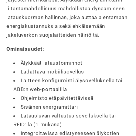
liitäntämahdollisuus mahdollistaa dynaamiseen
latauskuorman hallinnan, joka auttaa alentamaan
energiakustannuksia sekä ehkäisemään
jakeluverkon suojalaitteiden häiriöitä.
Ominaisuudet:
Älykkäät lataustoiminnot
Ladattava mobiilisovellus
Laitteen konfigurointi älysovelluksella tai
ABB:n web-portaalilla
Ohjelmisto etäpäivitettävissä
Sisäinen energiamittari
Latausluvan valtuutus sovelluksella tai
RFID:llä (1 mukana)
Integroitavissa edistyneeseen älykotien