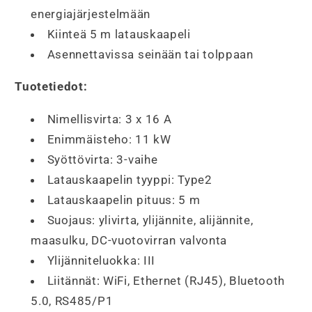
energiajärjestelmään
Kiinteä 5 m latauskaapeli
Asennettavissa seinään tai tolppaan
Tuotetiedot:
Nimellisvirta: 3 x 16 A
Enimmäisteho: 11 kW
Syöttövirta: 3-vaihe
Latauskaapelin tyyppi: Type2
Latauskaapelin pituus: 5 m
Suojaus: ylivirta, ylijännite, alijännite,
maasulku, DC-vuotovirran valvonta
Ylijänniteluokka: III
Liitännät: WiFi, Ethernet (RJ45), Bluetooth
5.0, RS485/P1