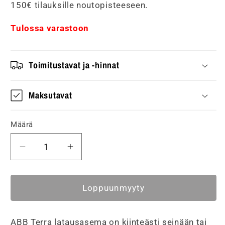
150€ tilauksille noutopisteeseen.
Tulossa varastoon
Toimitustavat ja -hinnat
Maksutavat
Määrä
Vähennä
Lisää
tuotteen
tuotteen
Latausasema
Latausasema
ABB
ABB
Loppuunmyyty
Terra
Terra
AC-
AC-
ABB Terra latausasema on kiinteästi seinään tai
W11-
W11-