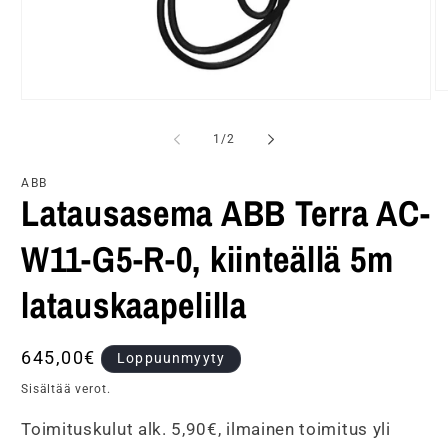
A
Avaa
ai
aineisto
2
1
/
1
/
2
m
modaalisessa
ik
ikkunassa
ABB
Latausasema ABB Terra AC-
W11-G5-R-0, kiinteällä 5m
latauskaapelilla
Normaalihinta
645,00€
Loppuunmyyty
Sisältää verot.
Toimituskulut alk. 5,90€, ilmainen toimitus yli