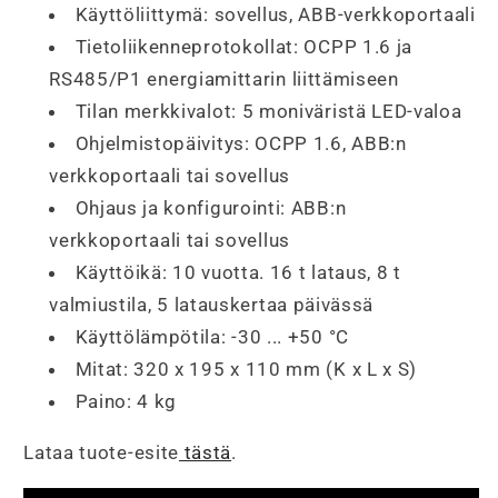
Käyttöliittymä: sovellus, ABB-verkkoportaali
Tietoliikenneprotokollat: OCPP 1.6 ja
RS485/P1 energiamittarin liittämiseen
Tilan merkkivalot: 5 moniväristä LED-valoa
Ohjelmistopäivitys: OCPP 1.6, ABB:n
verkkoportaali tai sovellus
Ohjaus ja konfigurointi: ABB:n
verkkoportaali tai sovellus
Käyttöikä: 10 vuotta. 16 t lataus, 8 t
valmiustila, 5 latauskertaa päivässä
Käyttölämpötila: -30 ... +50 °C
Mitat: 320 x 195 x 110 mm (K x L x S)
Paino: 4 kg
Lataa tuote-esite
tästä
.