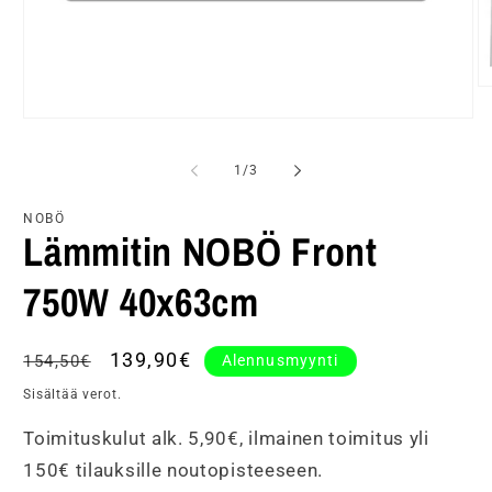
A
ai
Avaa
2
aineisto
m
1
ik
/
1
/
3
modaalisessa
ikkunassa
NOBÖ
Lämmitin NOBÖ Front
750W 40x63cm
Normaalihinta
Alennushinta
139,90€
Alennusmyynti
154,50€
Sisältää verot.
Toimituskulut alk. 5,90€, ilmainen toimitus yli
150€ tilauksille noutopisteeseen.