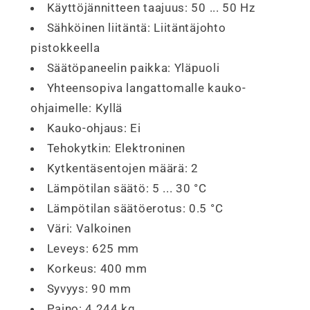
Käyttöjännitteen taajuus:
50 ... 50 Hz
Sähköinen liitäntä:
Liitäntäjohto
pistokkeella
Säätöpaneelin paikka:
Yläpuoli
Yhteensopiva langattomalle kauko-
ohjaimelle:
Kyllä
Kauko-ohjaus:
Ei
Tehokytkin:
Elektroninen
Kytkentäsentojen määrä:
2
Lämpötilan säätö:
5 ... 30 °C
Lämpötilan säätöerotus:
0.5 °C
Väri:
Valkoinen
Leveys:
625 mm
Korkeus:
400 mm
Syvyys:
90 mm
Paino:
4.244 kg