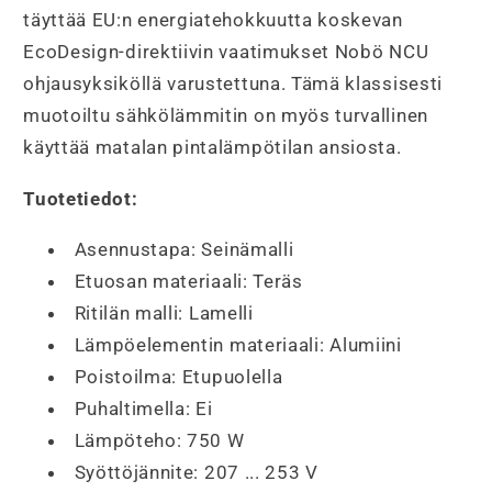
täyttää EU:n energiatehokkuutta koskevan
EcoDesign-direktiivin vaatimukset Nobö NCU
ohjausyksiköllä varustettuna. Tämä klassisesti
muotoiltu sähkölämmitin on myös turvallinen
käyttää matalan pintalämpötilan ansiosta.
Tuotetiedot:
Asennustapa:
Seinämalli
Etuosan materiaali:
Teräs
Ritilän malli:
Lamelli
Lämpöelementin materiaali:
Alumiini
Poistoilma:
Etupuolella
Puhaltimella:
Ei
Lämpöteho:
750 W
Syöttöjännite:
207 ... 253 V