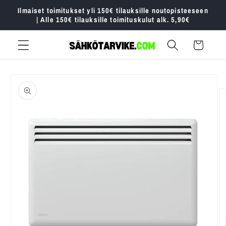
Ohita ja
Ilmaiset toimitukset yli 150€ tilauksille noutopisteeseen
siirry
| Alle 150€ tilauksille toimituskulut alk. 5,90€
sisältöön
Ostoskori
Siirry
tuotetietoihin