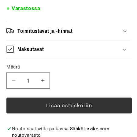
Varastossa
Toimitustavat ja -hinnat
Maksutavat
Määrä
Vähennä
Lisää
tuotteen
tuotteen
Lämmitin
Lämmitin
NOBÖ
NOBÖ
Lisää ostoskoriin
Front
Front
750W
750W
40x63cm
40x63cm
Nouto saatavilla paikassa
Sähkötarvike.com
määrää
määrää
noutovarasto