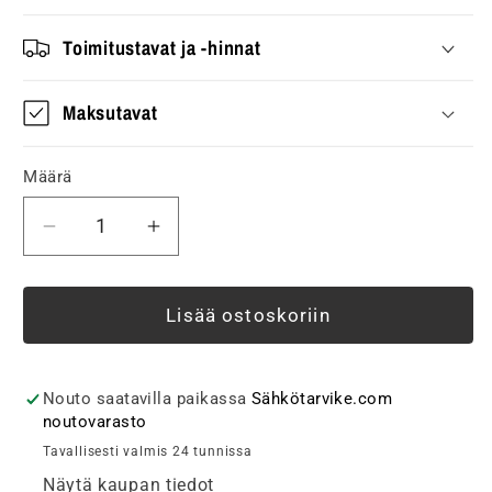
Toimitustavat ja -hinnat
Maksutavat
Määrä
Vähennä
Lisää
tuotteen
tuotteen
Jatkojohto
Jatkojohto
Opal
Opal
Lisää ostoskoriin
6-
6-
osainen,
osainen,
1,5m,
1,5m,
Nouto saatavilla paikassa
Sähkötarvike.com
virtakytkin,
virtakytkin,
noutovarasto
valkoinen
valkoinen
Tavallisesti valmis 24 tunnissa
määrää
määrää
Näytä kaupan tiedot