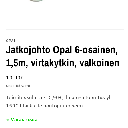
Avaa
aineisto
1
OPAL
modaalisessa
Jatkojohto Opal 6-osainen,
ikkunassa
1,5m, virtakytkin, valkoinen
Normaalihinta
10,90€
Sisältää verot.
Toimituskulut alk. 5,90€, ilmainen toimitus yli
150€ tilauksille noutopisteeseen.
Varastossa