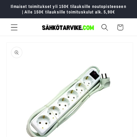
Ohita ja
Ilmaiset toimitukset yli 150€ tilauksille noutopisteeseen
siirry
| Alle 150€ tilauksille toimituskulut alk. 5,90€
sisältöön
Ostoskori
Siirry
tuotetietoihin