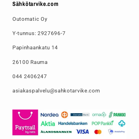
Sähkötarvike.com
Outomatic Oy
Y-tunnus: 2927696-7
Papinhaankatu 14
26100 Rauma
044 2406247
asiakaspalvelu@sahkotarvike.com